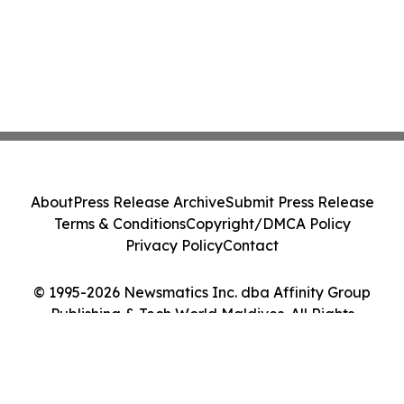
About
Press Release Archive
Submit Press Release
Terms & Conditions
Copyright/DMCA Policy
Privacy Policy
Contact
© 1995-2026 Newsmatics Inc. dba Affinity Group
Publishing & Tech World Maldives. All Rights
Reserved.
Cookie Settings / Your Privacy Choices